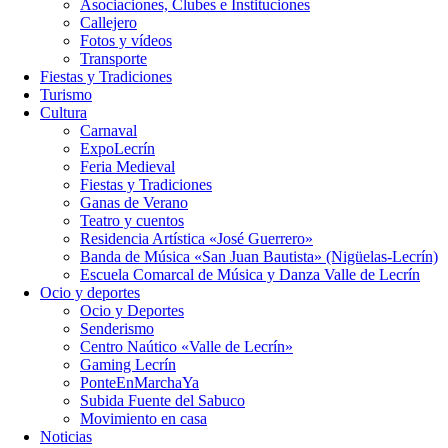
Asociaciones, Clubes e Instituciones
Callejero
Fotos y vídeos
Transporte
Fiestas y Tradiciones
Turismo
Cultura
Carnaval
ExpoLecrín
Feria Medieval
Fiestas y Tradiciones
Ganas de Verano
Teatro y cuentos
Residencia Artística «José Guerrero»
Banda de Música «San Juan Bautista» (Nigüelas-Lecrín)
Escuela Comarcal de Música y Danza Valle de Lecrín
Ocio y deportes
Ocio y Deportes
Senderismo
Centro Naútico «Valle de Lecrín»
Gaming Lecrín
PonteEnMarchaYa
Subida Fuente del Sabuco
Movimiento en casa
Noticias