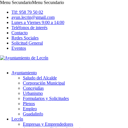
Menu Secundario
Menu Secundario
Tlf: 958 79 50 02
ayun.lecrin@gmail.com
Lunes a Viernes 9:00 a 14:00
Teléfonos de interés
Contacto
Redes Sociales
Solicitud General
Eventos
Ayuntamiento
Saludo del Alcalde
Corporación Municipal
Concejalías
Urbanismo
Formularios y Solicitudes
Plenos
Empleo
Guadalinfo
Lecrín
Empresas y Emprendedores