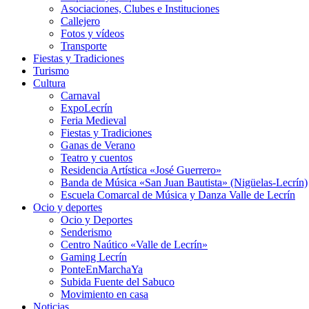
Asociaciones, Clubes e Instituciones
Callejero
Fotos y vídeos
Transporte
Fiestas y Tradiciones
Turismo
Cultura
Carnaval
ExpoLecrín
Feria Medieval
Fiestas y Tradiciones
Ganas de Verano
Teatro y cuentos
Residencia Artística «José Guerrero»
Banda de Música «San Juan Bautista» (Nigüelas-Lecrín)
Escuela Comarcal de Música y Danza Valle de Lecrín
Ocio y deportes
Ocio y Deportes
Senderismo
Centro Naútico «Valle de Lecrín»
Gaming Lecrín
PonteEnMarchaYa
Subida Fuente del Sabuco
Movimiento en casa
Noticias