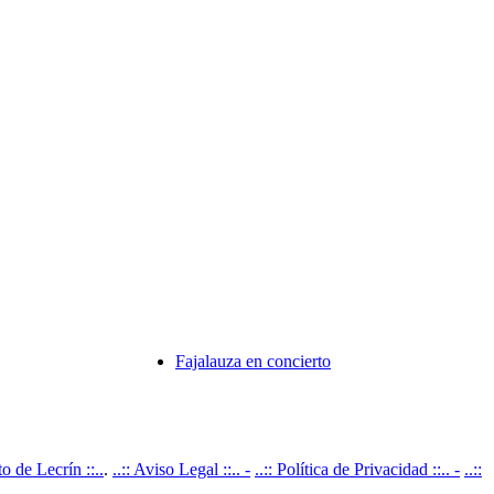
Fajalauza en concierto
 de Lecrín ::..
.
..:: Aviso Legal ::.. -
..:: Política de Privacidad ::.. -
..::