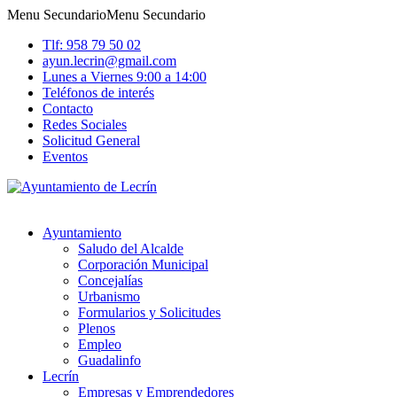
Menu Secundario
Menu Secundario
Tlf: 958 79 50 02
ayun.lecrin@gmail.com
Lunes a Viernes 9:00 a 14:00
Teléfonos de interés
Contacto
Redes Sociales
Solicitud General
Eventos
Ayuntamiento
Saludo del Alcalde
Corporación Municipal
Concejalías
Urbanismo
Formularios y Solicitudes
Plenos
Empleo
Guadalinfo
Lecrín
Empresas y Emprendedores