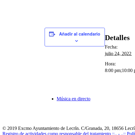
Añadir al calendario
Detalles
Fecha:
julio 24, 2022
Hora:
8:00 pm;10:00
Música en directo
© 2019 Excmo Ayuntamiento de Lecrín. C/Granada, 20, 18656 Lecrín
Registro de actividades como responsable del tratamiento ::.. -
..:: Pol