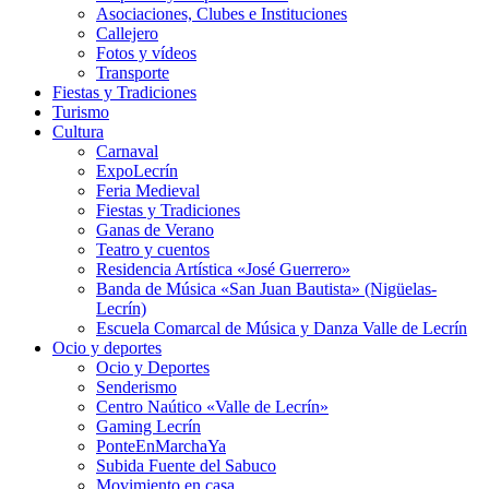
Asociaciones, Clubes e Instituciones
Callejero
Fotos y vídeos
Transporte
Fiestas y Tradiciones
Turismo
Cultura
Carnaval
ExpoLecrín
Feria Medieval
Fiestas y Tradiciones
Ganas de Verano
Teatro y cuentos
Residencia Artística «José Guerrero»
Banda de Música «San Juan Bautista» (Nigüelas-
Lecrín)
Escuela Comarcal de Música y Danza Valle de Lecrín
Ocio y deportes
Ocio y Deportes
Senderismo
Centro Naútico «Valle de Lecrín»
Gaming Lecrín
PonteEnMarchaYa
Subida Fuente del Sabuco
Movimiento en casa