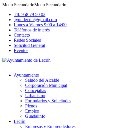
Menu Secundario
Menu Secundario
Tlf: 958 79 50 02
ayun.lecrin@gmail.com
Lunes a Viernes 9:00 a 14:00
Teléfonos de interés
Contacto
Redes Sociales
Solicitud General
Eventos
Ayuntamiento
Saludo del Alcalde
Corporación Municipal
Concejalías
Urbanismo
Formularios y Solicitudes
Plenos
Empleo
Guadalinfo
Lecrín
Empresas y Emprendedores