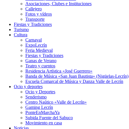
Asociaciones, Clubes e Instituciones
Callejero
Fotos y vídeos
Transporte
Fiestas y Tradiciones
Turismo
Cultura
Carnaval
ExpoLecrín
Feria Medieval
Fiestas y Tradiciones
Ganas de Verano
Teatro y cuentos
Residencia Artística «José Guerrero»
Banda de Música «San Juan Bautista» (Nigüelas-Lecrín)
Escuela Comarcal de Música y Danza Valle de Lecrín
Ocio y deportes
Ocio y Deportes
Senderismo
Centro Naútico «Valle de Lecrín»
Gaming Lecrín
PonteEnMarchaYa
Subida Fuente del Sabuco
Movimiento en casa
Noticias