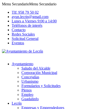
Menu Secundario
Menu Secundario
Tlf: 958 79 50 02
ayun.lecrin@gmail.com
Lunes a Viernes 9:00 a 14:00
Teléfonos de interés
Contacto
Redes Sociales
Solicitud General
Eventos
Ayuntamiento
Saludo del Alcalde
Corporación Municipal
Concejalías
Urbanismo
Formularios y Solicitudes
Plenos
Empleo
Guadalinfo
Lecrín
Empresas y Emprendedores