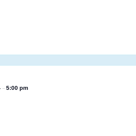
4
5:00 pm
–