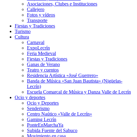
Asociaciones, Clubes e Instituciones
Callejero
Fotos y vídeos
Transporte
Fiestas y Tradiciones
Turismo
Cultura
Carnaval
ExpoLecrín
Feria Medieval
Fiestas y Tradiciones
Ganas de Verano
Teatro y cuentos
Residencia Artística «José Guerrero»
Banda de Música «San Juan Bautista» (Nigüelas-
Lecrín)
Escuela Comarcal de Música y Danza Valle de Lecrín
Ocio y deportes
Ocio y Deportes
Senderismo
Centro Naútico «Valle de Lecrín»
Gaming Lecrín
PonteEnMarchaYa
Subida Fuente del Sabuco
Movimiento en casa