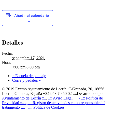
Añadir al calendario
Detalles
Fecha:
septiembre 17, 2021
Hora:
7:00 pm;8:00 pm
«
Escuela de patinaje
Corre y pedalea
»
© 2019 Excmo Ayuntamiento de Lecrín. C/Granada, 20, 18656
Lecrín, Granada, España +34 958 79 50 02 ..::Desarrollado por
Ayuntamiento de Lecrín ::..
.
..:: Aviso Legal ::.. -
..:: Política de
Privacidad ::.. -
..:: Registro de actividades como responsable del
tratamiento ::.. -
..:: Política de Cookies ::..