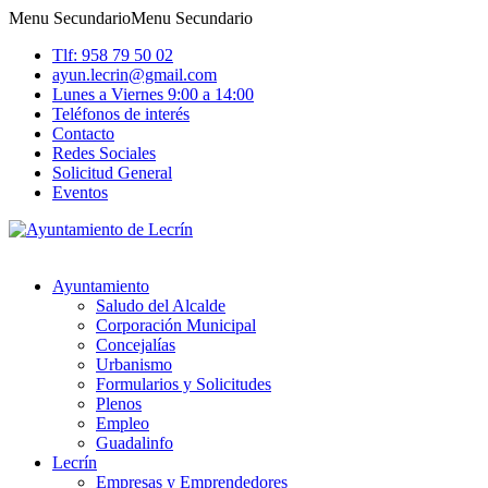
Menu Secundario
Menu Secundario
Tlf: 958 79 50 02
ayun.lecrin@gmail.com
Lunes a Viernes 9:00 a 14:00
Teléfonos de interés
Contacto
Redes Sociales
Solicitud General
Eventos
Ayuntamiento
Saludo del Alcalde
Corporación Municipal
Concejalías
Urbanismo
Formularios y Solicitudes
Plenos
Empleo
Guadalinfo
Lecrín
Empresas y Emprendedores