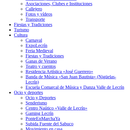
Asociaciones, Clubes e Instituciones
Callejero
Fotos y vídeos
Transporte
Fiestas y Tradiciones
Turismo
Cultura
Carnaval
ExpoLecrín
Feria Medieval
Fiestas y Tradiciones
Ganas de Verano
Teatro y cuentos
Residencia Artística «José Guerrero»
Banda de Música «San Juan Bautista» (Nigüelas-
Lecrín)
Escuela Comarcal de Música y Danza Valle de Lecrín
Ocio y deportes
Ocio y Deportes
Senderismo
Centro Naútico «Valle de Lecrín»
Gaming Lecrín
PonteEnMarchaYa
Subida Fuente del Sabuco
Movimiento en casa