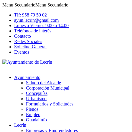
Menu Secundario
Menu Secundario
Tlf: 958 79 50 02
ayun.lecrin@gmail.com
Lunes a Viernes 9:00 a 14:00
Teléfonos de interés
Contacto
Redes Sociales
Solicitud General
Eventos
Ayuntamiento
Saludo del Alcalde
Corporación Municipal
Concejalías
Urbanismo
Formularios y Solicitudes
Plenos
Empleo
Guadalinfo
Lecrín
Empresas y Emprendedores