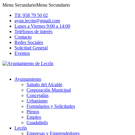
Menu Secundario
Menu Secundario
Tlf: 958 79 50 02
ayun.lecrin@gmail.com
Lunes a Viernes 9:00 a 14:00
Teléfonos de interés
Contacto
Redes Sociales
Solicitud General
Eventos
Ayuntamiento
Saludo del Alcalde
Corporación Municipal
Concejalías
Urbanismo
Formularios y Solicitudes
Plenos
Empleo
Guadalinfo
Lecrín
Empresas y Emprendedores