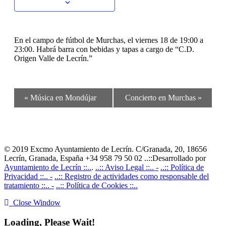
En el campo de fútbol de Murchas, el viernes 18 de 19:00 a
23:00. Habrá barra con bebidas y tapas a cargo de “C.D.
Origen Valle de Lecrín.”
Navegación
«
Música en Mondújar
Concierto en Murchas
»
del
Evento
© 2019 Excmo Ayuntamiento de Lecrín. C/Granada, 20, 18656
Lecrín, Granada, España +34 958 79 50 02 ..::Desarrollado por
Ayuntamiento de Lecrín ::..
.
..:: Aviso Legal ::.. -
..:: Política de
Privacidad ::.. -
..:: Registro de actividades como responsable del
tratamiento ::.. -
..:: Política de Cookies ::..
Close Window
Loading, Please Wait!