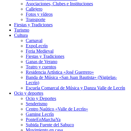
Asociaciones, Clubes e Instituciones
Callejero
Fotos y vídeos
Transporte
Fiestas y Tradiciones
Turismo
Cultura
Carnaval
ExpoLecrín
Feria Medieval
Fiestas y Tradiciones
Ganas de Verano
Teatro y cuentos
Residencia Artística «José Guerrero»
Banda de Música «San Juan Bautista» (Nigüelas-
Lecrín)
Escuela Comarcal de Música y Danza Valle de Lecrín
Ocio y deportes
Ocio y Deportes
Senderismo
Centro Naútico «Valle de Lecrín»
Gaming Lecrín
PonteEnMarchaYa
Subida Fuente del Sabuco
Movimiento en casa