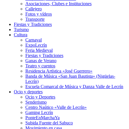
Asociaciones, Clubes e Instituciones
Callejero
Fotos y vídeos
Transporte
Fiestas y Tradiciones
Turismo
Cultura
Carnaval
ExpoLecrín
Feria Medieval
Fiestas y Tradiciones
Ganas de Verano
Teatro y cuentos
Residencia Artística «José Guerrero»
Banda de Música «San Juan Bautista» (Nigüelas-
Lecrín)
Escuela Comarcal de Música y Danza Valle de Lecrín
Ocio y deportes
Ocio y Deportes
Senderismo
Centro Naútico «Valle de Lecrín»
Gaming Lecrín
PonteEnMarchaYa
Subida Fuente del Sabuco
Movimiento en casa