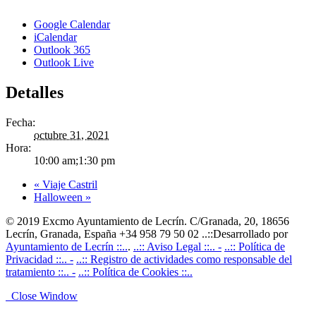
Google Calendar
iCalendar
Outlook 365
Outlook Live
Detalles
Fecha:
octubre 31, 2021
Hora:
10:00 am;1:30 pm
«
Viaje Castril
Halloween
»
© 2019 Excmo Ayuntamiento de Lecrín. C/Granada, 20, 18656
Lecrín, Granada, España +34 958 79 50 02 ..::Desarrollado por
Ayuntamiento de Lecrín ::..
.
..:: Aviso Legal ::.. -
..:: Política de
Privacidad ::.. -
..:: Registro de actividades como responsable del
tratamiento ::.. -
..:: Política de Cookies ::..
Close Window