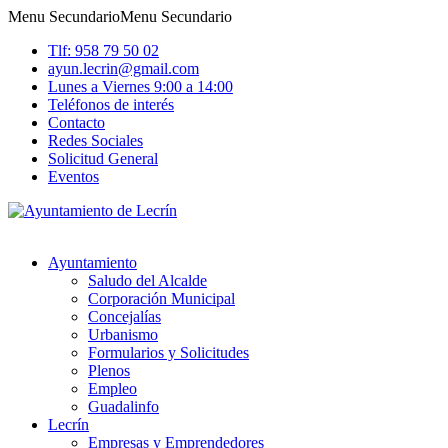
Menu Secundario
Menu Secundario
Tlf: 958 79 50 02
ayun.lecrin@gmail.com
Lunes a Viernes 9:00 a 14:00
Teléfonos de interés
Contacto
Redes Sociales
Solicitud General
Eventos
Ayuntamiento
Saludo del Alcalde
Corporación Municipal
Concejalías
Urbanismo
Formularios y Solicitudes
Plenos
Empleo
Guadalinfo
Lecrín
Empresas y Emprendedores