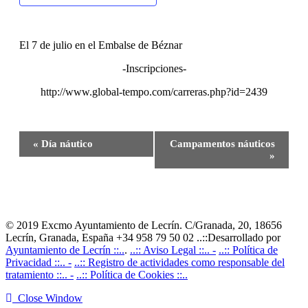
El 7 de julio en el Embalse de Béznar
-Inscripciones-
http://www.global-tempo.com/carreras.php?id=2439
Navegación
«
Día náutico
Campamentos náuticos
del
»
Evento
© 2019 Excmo Ayuntamiento de Lecrín. C/Granada, 20, 18656
Lecrín, Granada, España +34 958 79 50 02 ..::Desarrollado por
Ayuntamiento de Lecrín ::..
.
..:: Aviso Legal ::.. -
..:: Política de
Privacidad ::.. -
..:: Registro de actividades como responsable del
tratamiento ::.. -
..:: Política de Cookies ::..
Close Window