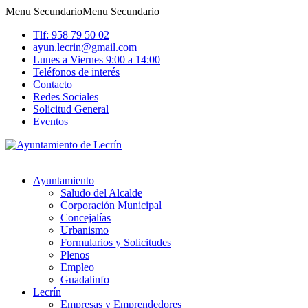
Menu Secundario
Menu Secundario
Tlf: 958 79 50 02
ayun.lecrin@gmail.com
Lunes a Viernes 9:00 a 14:00
Teléfonos de interés
Contacto
Redes Sociales
Solicitud General
Eventos
Ayuntamiento
Saludo del Alcalde
Corporación Municipal
Concejalías
Urbanismo
Formularios y Solicitudes
Plenos
Empleo
Guadalinfo
Lecrín
Empresas y Emprendedores