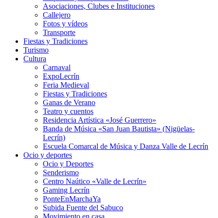
Asociaciones, Clubes e Instituciones
Callejero
Fotos y vídeos
Transporte
Fiestas y Tradiciones
Turismo
Cultura
Carnaval
ExpoLecrín
Feria Medieval
Fiestas y Tradiciones
Ganas de Verano
Teatro y cuentos
Residencia Artística «José Guerrero»
Banda de Música «San Juan Bautista» (Nigüelas-
Lecrín)
Escuela Comarcal de Música y Danza Valle de Lecrín
Ocio y deportes
Ocio y Deportes
Senderismo
Centro Naútico «Valle de Lecrín»
Gaming Lecrín
PonteEnMarchaYa
Subida Fuente del Sabuco
Movimiento en casa