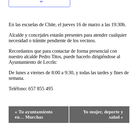
En las escuelas de Chite, el jueves 16 de marzo a las 19:30h.
Alcalde y concejales estarán presentes para atender cualquier
necesidad o trámite pendiente de los vecinos.
Recordamos que para contactar de forma presencial con
nuestro alcalde Pedro Titos, puede hacerlo dirigiéndose al
Ayuntamiento de Lecrín:
De lunes a viernes de 8:00 a 9:30, y todas las tardes y fines de
semana.
Teléfono: 657 855 495
Navegación
«
Tu ayuntamiento
Yo mujer, deporte y
del
en… Murchas
salud
»
Evento