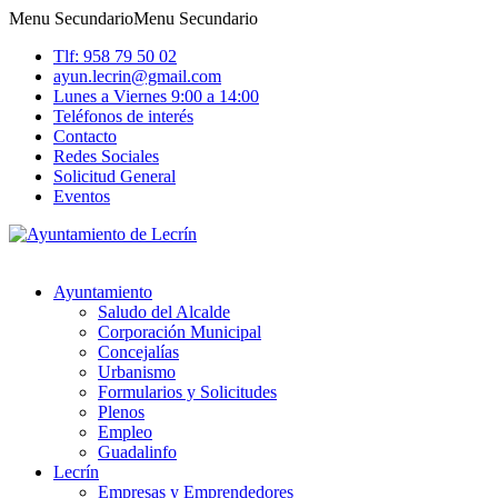
Menu Secundario
Menu Secundario
Tlf: 958 79 50 02
ayun.lecrin@gmail.com
Lunes a Viernes 9:00 a 14:00
Teléfonos de interés
Contacto
Redes Sociales
Solicitud General
Eventos
Ayuntamiento
Saludo del Alcalde
Corporación Municipal
Concejalías
Urbanismo
Formularios y Solicitudes
Plenos
Empleo
Guadalinfo
Lecrín
Empresas y Emprendedores