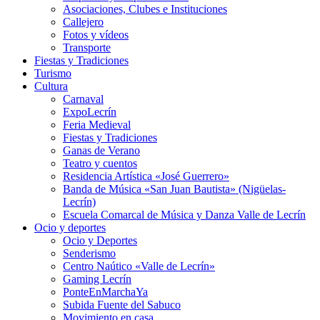
Asociaciones, Clubes e Instituciones
Callejero
Fotos y vídeos
Transporte
Fiestas y Tradiciones
Turismo
Cultura
Carnaval
ExpoLecrín
Feria Medieval
Fiestas y Tradiciones
Ganas de Verano
Teatro y cuentos
Residencia Artística «José Guerrero»
Banda de Música «San Juan Bautista» (Nigüelas-
Lecrín)
Escuela Comarcal de Música y Danza Valle de Lecrín
Ocio y deportes
Ocio y Deportes
Senderismo
Centro Naútico «Valle de Lecrín»
Gaming Lecrín
PonteEnMarchaYa
Subida Fuente del Sabuco
Movimiento en casa