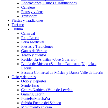
Asociaciones, Clubes e Instituciones
Callejero
Fotos y vídeos
Transporte
Fiestas y Tradiciones
Turismo
Cultura
Carnaval
ExpoLecrín
Feria Medieval
Fiestas y Tradiciones
Ganas de Verano
Teatro y cuentos
Residencia Artística «José Guerrero»
Banda de Música «San Juan Bautista» (Nigüelas-
Lecrín)
Escuela Comarcal de Música y Danza Valle de Lecrín
Ocio y deportes
Ocio y Deportes
Senderismo
Centro Naútico «Valle de Lecrín»
Gaming Lecrín
PonteEnMarchaYa
Subida Fuente del Sabuco
Movimiento en casa