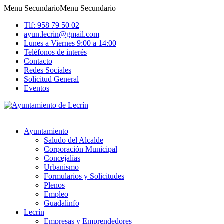
Menu Secundario
Menu Secundario
Tlf: 958 79 50 02
ayun.lecrin@gmail.com
Lunes a Viernes 9:00 a 14:00
Teléfonos de interés
Contacto
Redes Sociales
Solicitud General
Eventos
Ayuntamiento
Saludo del Alcalde
Corporación Municipal
Concejalías
Urbanismo
Formularios y Solicitudes
Plenos
Empleo
Guadalinfo
Lecrín
Empresas y Emprendedores