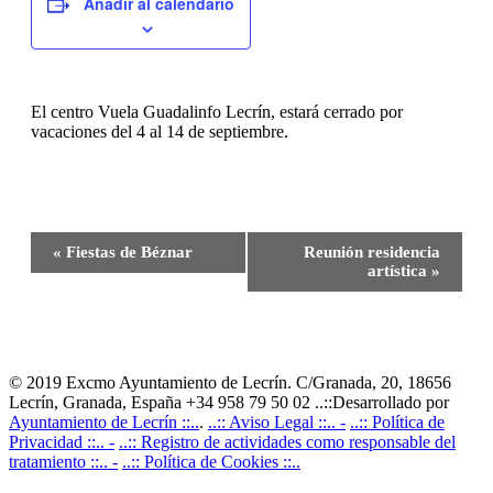
Añadir al calendario
El centro Vuela Guadalinfo Lecrín, estará cerrado por
vacaciones del 4 al 14 de septiembre.
Navegación
«
Fiestas de Béznar
Reunión residencia
del
artística
»
Evento
© 2019 Excmo Ayuntamiento de Lecrín. C/Granada, 20, 18656
Lecrín, Granada, España +34 958 79 50 02 ..::Desarrollado por
Ayuntamiento de Lecrín ::..
.
..:: Aviso Legal ::.. -
..:: Política de
Privacidad ::.. -
..:: Registro de actividades como responsable del
tratamiento ::.. -
..:: Política de Cookies ::..