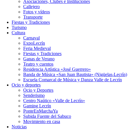
Asociaciones, Clubes e Instituciones
Callejero
Fotos y vídeos
Transporte
Fiestas y Tradiciones
Turismo
Cultura
Carnaval
ExpoLecrín
Feria Medieval
Fiestas y Tradiciones
Ganas de Verano
Teatro y cuentos
Residencia Artística «José Guerrero»
Banda de Música «San Juan Bautista» (Nigüelas-Lecrín)
Escuela Comarcal de Música y Danza Valle de Lecrín
Ocio y deportes
Ocio y Deportes
Senderismo
Centro Naútico «Valle de Lecrín»
Gaming Lecrín
PonteEnMarchaYa
Subida Fuente del Sabuco
Movimiento en casa
Noticias