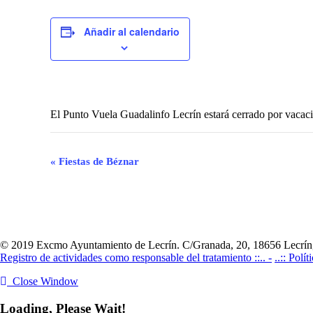
Añadir al calendario
El Punto Vuela Guadalinfo Lecrín estará cerrado por vacaci
Navegación
«
Fiestas de Béznar
del
Evento
© 2019 Excmo Ayuntamiento de Lecrín. C/Granada, 20, 18656 Lecrín,
Registro de actividades como responsable del tratamiento ::.. -
..:: Polí
Close Window
Loading, Please Wait!