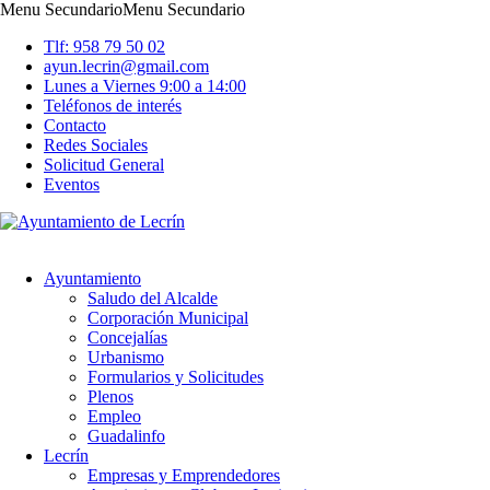
Menu Secundario
Menu Secundario
Tlf: 958 79 50 02
ayun.lecrin@gmail.com
Lunes a Viernes 9:00 a 14:00
Teléfonos de interés
Contacto
Redes Sociales
Solicitud General
Eventos
Ayuntamiento
Saludo del Alcalde
Corporación Municipal
Concejalías
Urbanismo
Formularios y Solicitudes
Plenos
Empleo
Guadalinfo
Lecrín
Empresas y Emprendedores