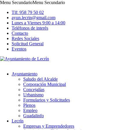
Menu Secundario
Menu Secundario
Tlf: 958 79 50 02
ayun.lecrin@gmail.com
Lunes a Viernes 9:00 a 14:00
Teléfonos de interés
Contacto
Redes Sociales
Solicitud General
Eventos
Ayuntamiento
Saludo del Alcalde
Corporación Municipal
Concejalías
Urbanismo
Formularios y Solicitudes
Plenos
Empleo
Guadalinfo
Lecrín
Empresas y Emprendedores