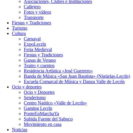
Asociaciones, Clubes e Instituciones
Callejero
Fotos y vídeos
Transporte
Fiestas y Tradiciones
Turismo
Cultura
Carnaval
ExpoLecrín
Feria Medieval
Fiestas y Tradiciones
Ganas de Verano
Teatro y cuentos
Residencia Artística «José Guerrero»
Banda de Música «San Juan Bautista» (Nigüelas-Lecrín)
Escuela Comarcal de Música y Danza Valle de Lecrín
Ocio y deportes
Ocio y Deportes
Senderismo
Centro Naútico «Valle de Lecrín»
Gaming Lecrín
PonteEnMarchaYa
Subida Fuente del Sabuco
Movimiento en casa
Noticias