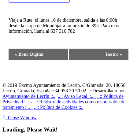
Viaje a Rute, el lunes 16 de diciembre, salida a las 8:00h
desde la carpa de Mondújar a un precio de 39€. Para más
información, llama al 637 310 782
Navegación
«
Bono Digital
Teatro
»
del
Evento
© 2019 Excmo Ayuntamiento de Lecrín. C/Granada, 20, 18656
Lecrín, Granada, España +34 958 79 50 02 ..::Desarrollado por
Ayuntamiento de Lecrín ::..
.
..:: Aviso Legal ::.. -
..:: Política de
Privacidad ::.. -
..:: Registro de actividades como responsable del
tratamiento ::.. -
..:: Política de Cookies ::..
Close Window
Loading, Please Wait!