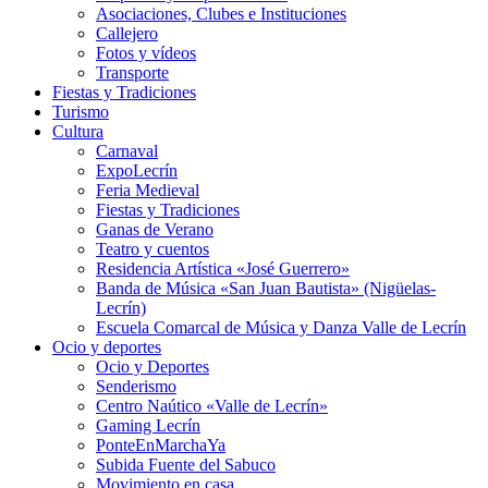
Asociaciones, Clubes e Instituciones
Callejero
Fotos y vídeos
Transporte
Fiestas y Tradiciones
Turismo
Cultura
Carnaval
ExpoLecrín
Feria Medieval
Fiestas y Tradiciones
Ganas de Verano
Teatro y cuentos
Residencia Artística «José Guerrero»
Banda de Música «San Juan Bautista» (Nigüelas-
Lecrín)
Escuela Comarcal de Música y Danza Valle de Lecrín
Ocio y deportes
Ocio y Deportes
Senderismo
Centro Naútico «Valle de Lecrín»
Gaming Lecrín
PonteEnMarchaYa
Subida Fuente del Sabuco
Movimiento en casa