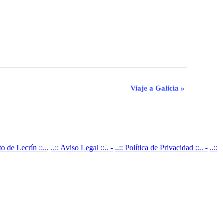
Viaje a Galicia
»
 de Lecrín ::..
.
..:: Aviso Legal ::.. -
..:: Política de Privacidad ::.. -
..::