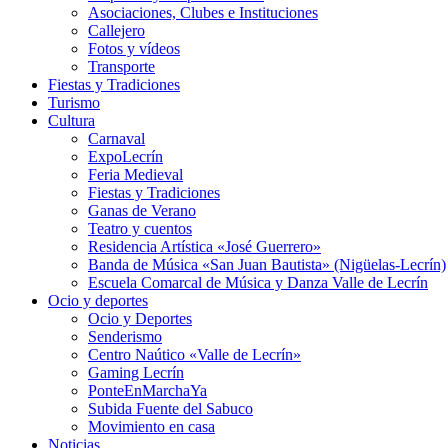
Asociaciones, Clubes e Instituciones
Callejero
Fotos y vídeos
Transporte
Fiestas y Tradiciones
Turismo
Cultura
Carnaval
ExpoLecrín
Feria Medieval
Fiestas y Tradiciones
Ganas de Verano
Teatro y cuentos
Residencia Artística «José Guerrero»
Banda de Música «San Juan Bautista» (Nigüelas-Lecrín)
Escuela Comarcal de Música y Danza Valle de Lecrín
Ocio y deportes
Ocio y Deportes
Senderismo
Centro Naútico «Valle de Lecrín»
Gaming Lecrín
PonteEnMarchaYa
Subida Fuente del Sabuco
Movimiento en casa
Noticias