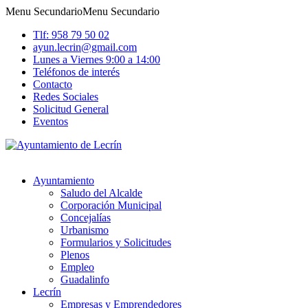
Menu Secundario
Menu Secundario
Tlf: 958 79 50 02
ayun.lecrin@gmail.com
Lunes a Viernes 9:00 a 14:00
Teléfonos de interés
Contacto
Redes Sociales
Solicitud General
Eventos
Ayuntamiento
Saludo del Alcalde
Corporación Municipal
Concejalías
Urbanismo
Formularios y Solicitudes
Plenos
Empleo
Guadalinfo
Lecrín
Empresas y Emprendedores