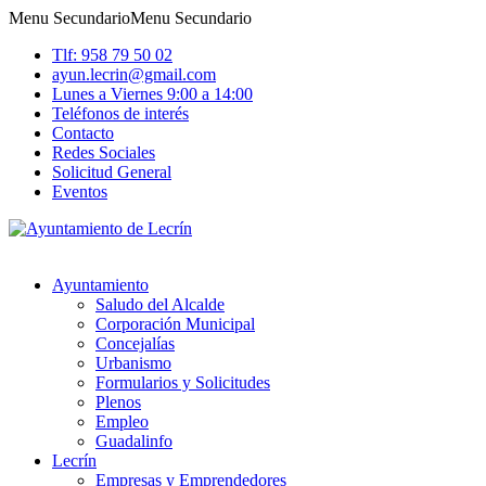
Menu Secundario
Menu Secundario
Tlf: 958 79 50 02
ayun.lecrin@gmail.com
Lunes a Viernes 9:00 a 14:00
Teléfonos de interés
Contacto
Redes Sociales
Solicitud General
Eventos
Ayuntamiento
Saludo del Alcalde
Corporación Municipal
Concejalías
Urbanismo
Formularios y Solicitudes
Plenos
Empleo
Guadalinfo
Lecrín
Empresas y Emprendedores