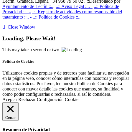
Lecrín, Granada, España +34 958 79 50 02 ..::Desarrollado por
Ayuntamiento de Lecrín ::..
.
..:: Aviso Legal ::.. -
..:: Política de
Privacidad ::.. -
..:: Registro de actividades como responsable del
tratamiento ::.. -
..:: Política de Cookies ::..
Close Window
Loading, Please Wait!
This may take a second or two.
Política de Cookies
Utilizamos cookies propias y de terceros para facilitar su navegación
en la página web, conocer cómo interactúas con nosotros y recopilar
datos estadísticos. Por favor, lee nuestra Política de Cookies para
conocer con mayor detalle las cookies que usamos, su finalidad y
como poder configurarlas o rechazarlas, si así lo considera.
Aceptar
Rechazar
Configuración Cookie
Cerrar
Resumen de Privacidad