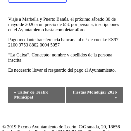
Viaje a Marbella y Puerto Banús, el próximo sábado 30 de
mayo de 2026 a un precio de 65€ por persona, inscripciones
en el Ayuntamiento hasta completar aforo.
Pago mediante transferencia bancaria al n.º de cuenta: ES97
2100 9753 8802 0004 5057
“La Caixa”. Concepto: nombre y apellidos de la persona
inscrita.
Es necesario llevar el resguardo del pago al Ayuntamiento.
Navegación
«
Taller de Teatro
Fiestas Mondújar 2026
del
Municipal
»
Evento
© 2019 Excmo Ayuntamiento de Lecrín. C/Granada, 20, 18656