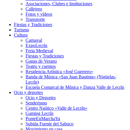
Asociaciones, Clubes e Instituciones
Callejero
Fotos y vídeos
Transporte
Fiestas y Tradiciones
Turismo
Cultura
Carnaval
ExpoLecrín
Feria Medieval
Fiestas y Tradiciones
Ganas de Verano
Teatro y cuentos
Residencia Artística «José Guerrero»
Banda de Música «San Juan Bautista» (Nigüelas-
Lecrín)
Escuela Comarcal de Música y Danza Valle de Lecrín
Ocio y deportes
Ocio y Deportes
Senderismo
Centro Naútico «Valle de Lecrín»
Gaming Lecrín
PonteEnMarchaYa
Subida Fuente del Sabuco
Movimiento en casa