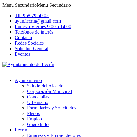
Menu Secundario
Menu Secundario
Tlf: 958 79 50 02
ayun.lecrin@gmail.com
Lunes a Viernes 9:00 a 14:00
Teléfonos de interés
Contacto
Redes Sociales
Solicitud General
Eventos
Ayuntamiento
Saludo del Alcalde
Corporación Municipal
Concejalías
Urbanismo
Formularios y Solicitudes
Plenos
Empleo
Guadalinfo
Lecrín
Empresas y Emprendedores