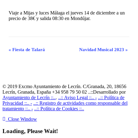
Viaje a Mijas y luces Málaga el jueves 14 de diciembre a un
precio de 38€ y salida 08:30 en Mondújar.
Navegación
«
Fiesta de Talará
Navidad Musical 2023
»
del
Evento
© 2019 Excmo Ayuntamiento de Lecrín. C/Granada, 20, 18656
Lecrín, Granada, España +34 958 79 50 02 ..::Desarrollado por
Ayuntamiento de Lecrín ::..
.
..:: Aviso Legal ::.. -
..:: Política de
Privacidad ::.. -
..:: Registro de actividades como responsable del
tratamiento ::.. -
..:: Política de Cookies ::..
Close Window
Loading, Please Wait!