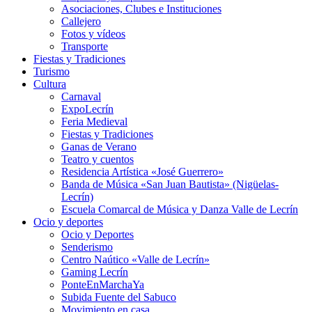
Asociaciones, Clubes e Instituciones
Callejero
Fotos y vídeos
Transporte
Fiestas y Tradiciones
Turismo
Cultura
Carnaval
ExpoLecrín
Feria Medieval
Fiestas y Tradiciones
Ganas de Verano
Teatro y cuentos
Residencia Artística «José Guerrero»
Banda de Música «San Juan Bautista» (Nigüelas-
Lecrín)
Escuela Comarcal de Música y Danza Valle de Lecrín
Ocio y deportes
Ocio y Deportes
Senderismo
Centro Naútico «Valle de Lecrín»
Gaming Lecrín
PonteEnMarchaYa
Subida Fuente del Sabuco
Movimiento en casa