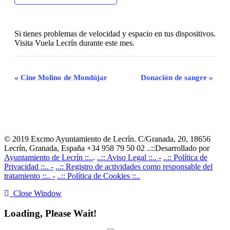
Si tienes problemas de velocidad y espacio en tus dispositivos.
Visita Vuela Lecrín durante este mes.
Navegación
«
Cine Molino de Mondújar
Donación de sangre
»
del
Evento
© 2019 Excmo Ayuntamiento de Lecrín. C/Granada, 20, 18656
Lecrín, Granada, España +34 958 79 50 02 ..::Desarrollado por
Ayuntamiento de Lecrín ::..
.
..:: Aviso Legal ::.. -
..:: Política de
Privacidad ::.. -
..:: Registro de actividades como responsable del
tratamiento ::.. -
..:: Política de Cookies ::..
Close Window
Loading, Please Wait!