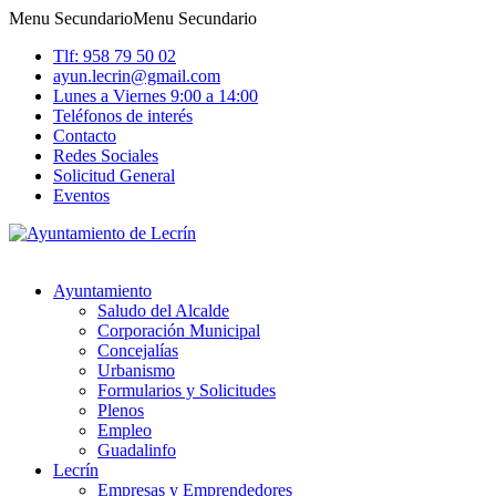
Menu Secundario
Menu Secundario
Tlf: 958 79 50 02
ayun.lecrin@gmail.com
Lunes a Viernes 9:00 a 14:00
Teléfonos de interés
Contacto
Redes Sociales
Solicitud General
Eventos
Ayuntamiento
Saludo del Alcalde
Corporación Municipal
Concejalías
Urbanismo
Formularios y Solicitudes
Plenos
Empleo
Guadalinfo
Lecrín
Empresas y Emprendedores