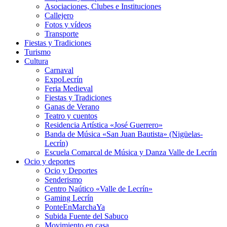
Asociaciones, Clubes e Instituciones
Callejero
Fotos y vídeos
Transporte
Fiestas y Tradiciones
Turismo
Cultura
Carnaval
ExpoLecrín
Feria Medieval
Fiestas y Tradiciones
Ganas de Verano
Teatro y cuentos
Residencia Artística «José Guerrero»
Banda de Música «San Juan Bautista» (Nigüelas-
Lecrín)
Escuela Comarcal de Música y Danza Valle de Lecrín
Ocio y deportes
Ocio y Deportes
Senderismo
Centro Naútico «Valle de Lecrín»
Gaming Lecrín
PonteEnMarchaYa
Subida Fuente del Sabuco
Movimiento en casa