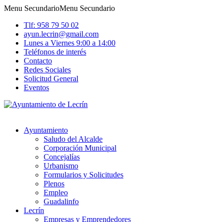
Menu Secundario
Menu Secundario
Tlf: 958 79 50 02
ayun.lecrin@gmail.com
Lunes a Viernes 9:00 a 14:00
Teléfonos de interés
Contacto
Redes Sociales
Solicitud General
Eventos
Ayuntamiento
Saludo del Alcalde
Corporación Municipal
Concejalías
Urbanismo
Formularios y Solicitudes
Plenos
Empleo
Guadalinfo
Lecrín
Empresas y Emprendedores