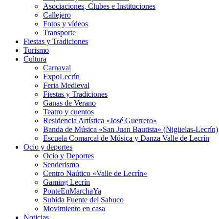
Asociaciones, Clubes e Instituciones
Callejero
Fotos y vídeos
Transporte
Fiestas y Tradiciones
Turismo
Cultura
Carnaval
ExpoLecrín
Feria Medieval
Fiestas y Tradiciones
Ganas de Verano
Teatro y cuentos
Residencia Artística «José Guerrero»
Banda de Música «San Juan Bautista» (Nigüelas-Lecrín)
Escuela Comarcal de Música y Danza Valle de Lecrín
Ocio y deportes
Ocio y Deportes
Senderismo
Centro Naútico «Valle de Lecrín»
Gaming Lecrín
PonteEnMarchaYa
Subida Fuente del Sabuco
Movimiento en casa
Noticias