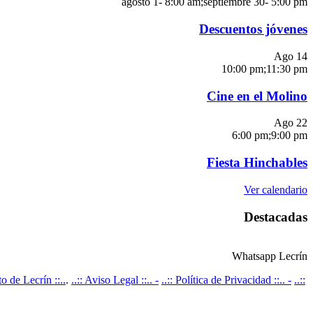
agosto 1- 8:00 am
;
septiembre 30- 5:00 pm
Descuentos jóvenes
Ago
14
10:00 pm
;
11:30 pm
Cine en el Molino
Ago
22
6:00 pm
;
9:00 pm
Fiesta Hinchables
Ver calendario
Destacadas
Whatsapp Lecrín
 de Lecrín ::..
.
..:: Aviso Legal ::.. -
..:: Política de Privacidad ::.. -
..::