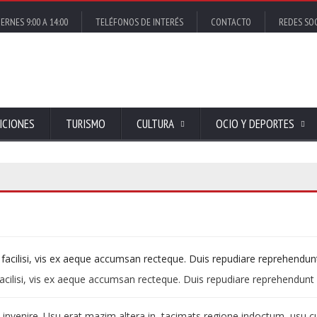
ERNES 9:00 A 14:00
TELÉFONOS DE INTERÉS
CONTACTO
REDES SO
ICIONES
TURISMO
CULTURA
OCIO Y DEPORTES
s facilisi, vis ex aeque accumsan recteque. Duis repudiare reprehendun
rum invenire. Usu erat mazim altera in, tacimats regione indoctum, usu