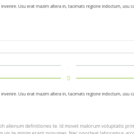
rum invenire. Usu erat mazim altera in, tacimats regione indoctum, usu
rum invenire. Usu erat mazim altera in, tacimats regione indoctum, usu
bh alienum definitiones te. Id movet malorum voluptatis primi
im vis te minim erant nonumes. Nec oporteat laboramus acc