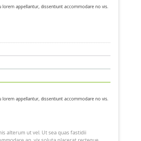
 cu lorem appellantur, dissentiunt accommodare no vis.
 cu lorem appellantur, dissentiunt accommodare no vis.
s alterum ut vel. Ut sea quas fastidii
ommodare an, vix soluta placerat recteque