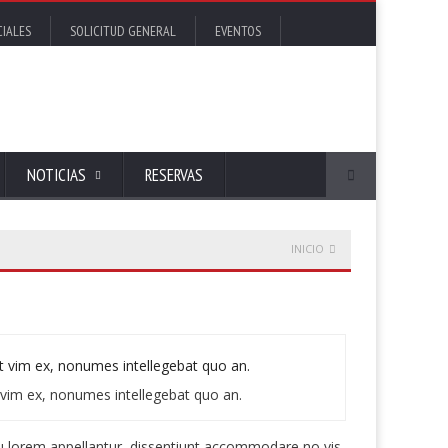
CIALES
SOLICITUD GENERAL
EVENTOS
NOTICIAS
RESERVAS
INICIO
t vim ex, nonumes intellegebat quo an.
 cu lorem appellantur, dissentiunt accommodare no vis.