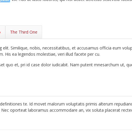
b
The Third One
 elit. Similique, nobis, necessitatibus, et accusamus officia eum volu
. His ea legendos molestiae, veri illud facete per cu.
et quo et, pri id case dolor iudicabit. Nam putent mnesarchum ut, q
definitiones te. Id movet malorum voluptatis primis alterum repudianda
 Nec oporteat laboramus accommodare an, vix soluta placerat rectequ