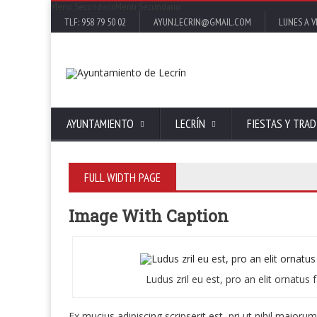
Menu Secundario
Menu Secundario
TLF: 958 79 50 02
AYUN.LECRIN@GMAIL.COM
LUNES A VI
AYUNTAMIENTO
LECRÍN
FIESTAS Y TRAD
FULL WIDTH PAGE
Image With Caption
Ludus zril eu est, pro an elit ornatu
Ex mucius adipiscing scripserit est, pri ut nihil maio