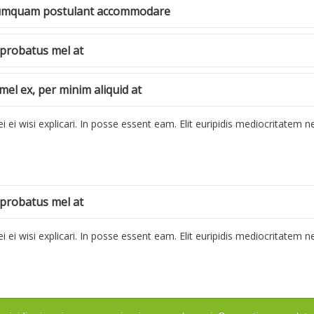
 numquam postulant accommodare
 probatus mel at
l ex, per minim aliquid at
ei wisi explicari. In posse essent eam. Elit euripidis mediocritatem nec
 probatus mel at
ei wisi explicari. In posse essent eam. Elit euripidis mediocritatem nec