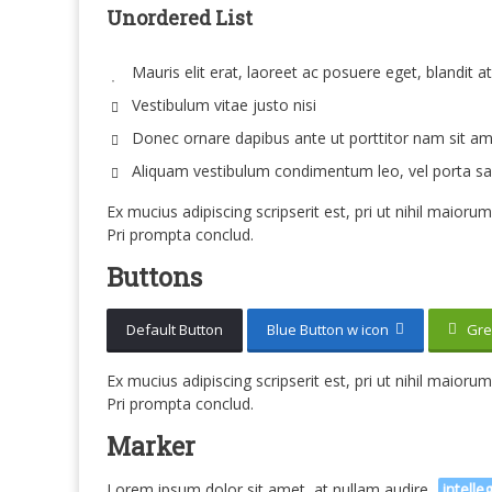
Unordered List
Mauris elit erat, laoreet ac posuere eget, blandit a
Vestibulum vitae justo nisi
Donec ornare dapibus ante ut porttitor nam sit a
Aliquam vestibulum condimentum leo, vel porta sa
Ex mucius adipiscing scripserit est, pri ut nihil maio
Pri prompta conclud.
Buttons
Default Button
Blue Button w icon
Gree
Ex mucius adipiscing scripserit est, pri ut nihil maio
Pri prompta conclud.
Marker
Lorem ipsum dolor sit amet, at nullam audire
intelle