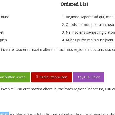
Ordered List
t nunc
Regione saperet ad qui, mea 
Quodsi eirmod postulant usu p
met
Ne insolens sadipscing platon
pien
At has purto malis suscipiantu
rum invenire. Usu erat mazim altera in, tacimats regione indoctum, usu
n button w icon
Red button w icon
Any HEU Color
rum invenire. Usu erat mazim altera in, tacimats regione indoctum, usu
gebat
vix. Has at iusto lobortis, qui nisl debet delectus scaevola facilis