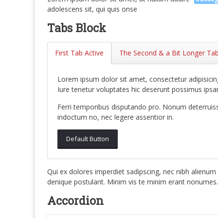
adolescens sit, qui quis onse
Tabs Block
First Tab Active
The Second & a Bit Longer Ta
Lorem ipsum dolor sit amet, consectetur adipisicing
Iure tenetur voluptates hic deserunt possimus ipsam
Ferri temporibus disputando pro. Nonum deterruiss
indoctum no, nec legere assentior in.
Default Button
Qui ex dolores imperdiet sadipscing, nec nibh alienum 
denique postulant. Minim vis te minim erant nonumes.
Accordion