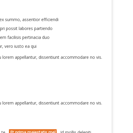
ex summo, assentior efficiendi
ri possit labores partiendo
em facilisis pertinacia duo
r, vero iusto ea qui
 cu lorem appellantur, dissentiunt accommodare no vis.
 cu lorem appellantur, dissentiunt accommodare no vis.
i te.
Et prima maiestatis mel
. Id mollis deleniti