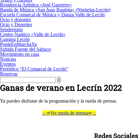
Residencia Artística «José Guerrero»
Banda de Música «San Juan Bautista» (Nigüelas-Lecrín)
Escuela Comarcal de Música y Danza Valle de Lecrín
Ocio y deportes
Ocio y Deportes
Senderismo
Centro Naútico «Valle de Lecrín»
Gaming Lecrín
PonteEnMarchaYa
Subida Fuente del Sabuco
Movimiento en casa
Noticias
Eventos
Periódico “El Comarcal de Lecrín”
Reservas
Ganas de verano en Lecrín 2022
Ya puedes disfrutar de la programación y la rueda de prensa.
.: ⇒Ver rueda de prensa⇐ :.
Redes Sociales