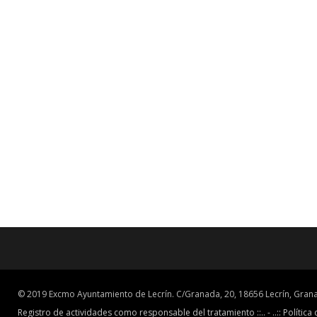
© 2019 Excmo Ayuntamiento de Lecrín. C/Granada, 20, 18656 Lecrín, Grana
Registro de actividades como responsable del tratamiento ::.. -
..:: Política