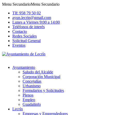
Menu Secundario
Menu Secundario
Tlf: 958 79 50 02
ayun.lecrin@gmail.com
Lunes a Viernes 9:00 a 14:00
Teléfonos de interés
Contacto
Redes Sociales
Solicitud General
Eventos
Ayuntamiento
Saludo del Alcalde
Corporación Municipal
Concejalías
Urbanismo
Formularios y Solicitudes
Plenos
Empleo
Guadalinfo
Lecrín
Empresas y Emprendedores