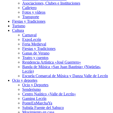
Asociaciones, Clubes e Instituciones
Callejero
Fotos y vídeos
Transporte
Fiestas y Tradiciones
Turismo
Cultura
Carnaval
ExpoLecrín
Feria Medieval
Fiestas y Tradiciones
Ganas de Verano
Teatro y cuentos
Residencia Artística «José Guerrero»
Banda de Música «San Juan Bautista» (Nigüelas-
Lecrín)
Escuela Comarcal de Música y Danza Valle de Lecrín
Ocio y deportes
Ocio y Deportes
Senderismo
Centro Naútico «Valle de Lecrín»
Gaming Lecrín
PonteEnMarchaYa
Subida Fuente del Sabuco
Movimiento en casa