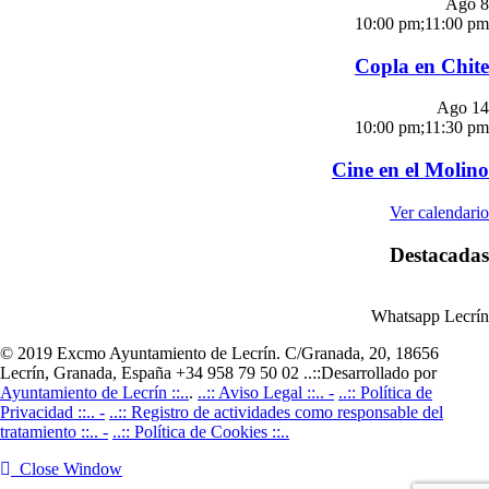
Ago
8
10:00 pm
;
11:00 pm
Copla en Chite
Ago
14
10:00 pm
;
11:30 pm
Cine en el Molino
Ver calendario
Destacadas
Whatsapp Lecrín
© 2019 Excmo Ayuntamiento de Lecrín. C/Granada, 20, 18656
Lecrín, Granada, España +34 958 79 50 02 ..::Desarrollado por
Ayuntamiento de Lecrín ::..
.
..:: Aviso Legal ::.. -
..:: Política de
Privacidad ::.. -
..:: Registro de actividades como responsable del
tratamiento ::.. -
..:: Política de Cookies ::..
Close Window