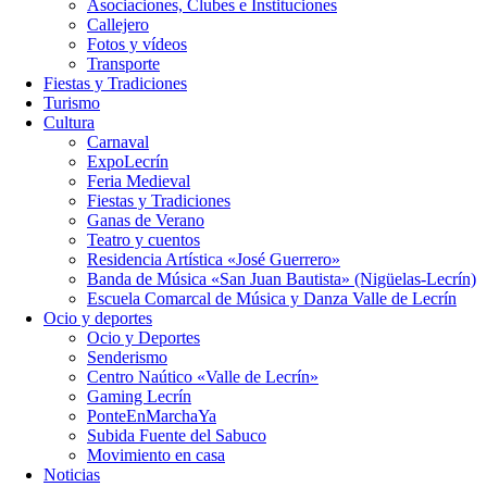
Asociaciones, Clubes e Instituciones
Callejero
Fotos y vídeos
Transporte
Fiestas y Tradiciones
Turismo
Cultura
Carnaval
ExpoLecrín
Feria Medieval
Fiestas y Tradiciones
Ganas de Verano
Teatro y cuentos
Residencia Artística «José Guerrero»
Banda de Música «San Juan Bautista» (Nigüelas-Lecrín)
Escuela Comarcal de Música y Danza Valle de Lecrín
Ocio y deportes
Ocio y Deportes
Senderismo
Centro Naútico «Valle de Lecrín»
Gaming Lecrín
PonteEnMarchaYa
Subida Fuente del Sabuco
Movimiento en casa
Noticias