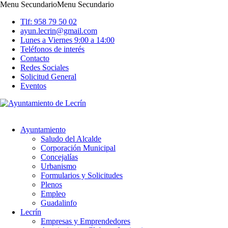
Menu Secundario
Menu Secundario
Tlf: 958 79 50 02
ayun.lecrin@gmail.com
Lunes a Viernes 9:00 a 14:00
Teléfonos de interés
Contacto
Redes Sociales
Solicitud General
Eventos
Ayuntamiento
Saludo del Alcalde
Corporación Municipal
Concejalías
Urbanismo
Formularios y Solicitudes
Plenos
Empleo
Guadalinfo
Lecrín
Empresas y Emprendedores