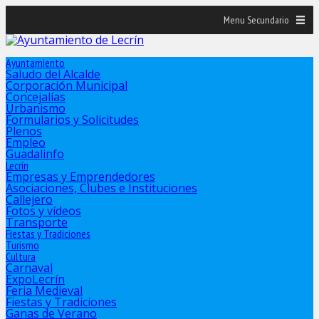
Menu Secundario
Ayuntamiento
Saludo del Alcalde
Corporación Municipal
Concejalías
Urbanismo
Formularios y Solicitudes
Plenos
Empleo
Guadalinfo
Lecrín
Empresas y Emprendedores
Asociaciones, Clubes e Instituciones
Callejero
Fotos y vídeos
Transporte
Fiestas y Tradiciones
Turismo
Cultura
Carnaval
ExpoLecrín
Feria Medieval
Fiestas y Tradiciones
Ganas de Verano