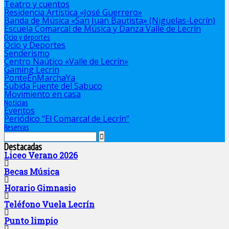
Teatro y cuentos
Residencia Artística «José Guerrero»
Banda de Música «San Juan Bautista» (Nigüelas-Lecrín)
Escuela Comarcal de Música y Danza Valle de Lecrín
Ocio y deportes
Ocio y Deportes
Senderismo
Centro Naútico «Valle de Lecrín»
Gaming Lecrín
PonteEnMarchaYa
Subida Fuente del Sabuco
Movimiento en casa
Noticias
Eventos
Periódico “El Comarcal de Lecrín”
Reservas
Destacadas
Liceo Verano 2026
Becas Música
Horario Gimnasio
Teléfono Vuela Lecrín
Punto limpio