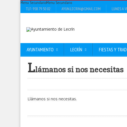
Menu Secundario
Menu Secundario
TLF: 958 79 50 02
AYUN.LECRIN@GMAIL.COM
LUNES A VI
AYUNTAMIENTO
LECRÍN
FIESTAS Y TRAD
L
lámanos si nos necesitas
Llámanos si nos necesitas.