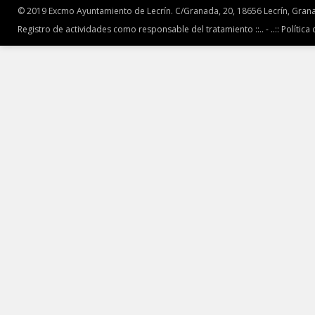
© 2019 Excmo Ayuntamiento de Lecrín. C/Granada, 20, 18656 Lecrín, Grana
Registro de actividades como responsable del tratamiento ::.. -
..:: Política