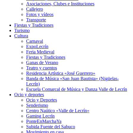
Asociaciones, Clubes e Instituciones
Callejero
Fotos y vídeos
Transporte
Fiestas y Tradiciones
Turismo
Cultura
Carnaval
ExpoLecrín
Feria Medieval
Fiestas y Tradiciones
Ganas de Verano
Teatro y cuentos
Residencia Artística «José Guerrero»
Banda de Música «San Juan Bautista» (Nigüelas-
Lecrín)
Escuela Comarcal de Música y Danza Valle de Lecrín
Ocio y deportes
Ocio y Deportes
Senderismo
Centro Naútico «Valle de Lecrín»
Gaming Lecrín
PonteEnMarchaYa
Subida Fuente del Sabuco
Movimiento en casa