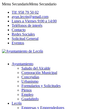
Menu Secundario
Menu Secundario
Tlf: 958 79 50 02
ayun.lecrin@gmail.com
Lunes a Viernes 9:00 a 14:00
Teléfonos de interés
Contacto
Redes Sociales
Solicitud General
Eventos
Ayuntamiento
Saludo del Alcalde
Corporación Municipal
Concejalías
Urbanismo
Formularios y Solicitudes
Plenos
Empleo
Guadalinfo
Lecrín
Empresas y Emprendedores