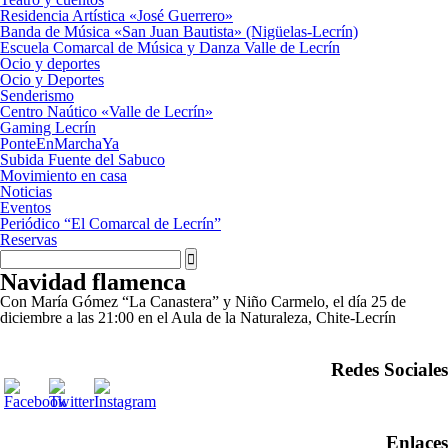
Residencia Artística «José Guerrero»
Banda de Música «San Juan Bautista» (Nigüelas-Lecrín)
Escuela Comarcal de Música y Danza Valle de Lecrín
Ocio y deportes
Ocio y Deportes
Senderismo
Centro Naútico «Valle de Lecrín»
Gaming Lecrín
PonteEnMarchaYa
Subida Fuente del Sabuco
Movimiento en casa
Noticias
Eventos
Periódico “El Comarcal de Lecrín”
Reservas
Navidad flamenca
Con María Gómez “La Canastera” y Niño Carmelo, el día 25 de
diciembre a las 21:00 en el Aula de la Naturaleza, Chite-Lecrín
Redes Sociales
Enlaces