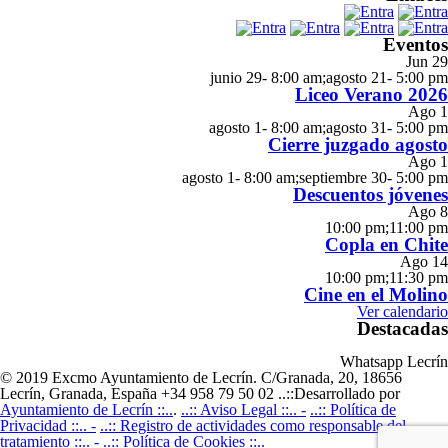
Eventos
Jun
29
junio 29- 8:00 am
;
agosto 21- 5:00 pm
Liceo Verano 2026
Ago
1
agosto 1- 8:00 am
;
agosto 31- 5:00 pm
Cierre juzgado agosto
Ago
1
agosto 1- 8:00 am
;
septiembre 30- 5:00 pm
Descuentos jóvenes
Ago
8
10:00 pm
;
11:00 pm
Copla en Chite
Ago
14
10:00 pm
;
11:30 pm
Cine en el Molino
Ver calendario
Destacadas
Whatsapp Lecrín
© 2019 Excmo Ayuntamiento de Lecrín. C/Granada, 20, 18656
Lecrín, Granada, España +34 958 79 50 02 ..::Desarrollado por
Ayuntamiento de Lecrín ::..
.
..:: Aviso Legal ::.. -
..:: Política de
Privacidad ::.. -
..:: Registro de actividades como responsable del
tratamiento ::.. -
..:: Política de Cookies ::..