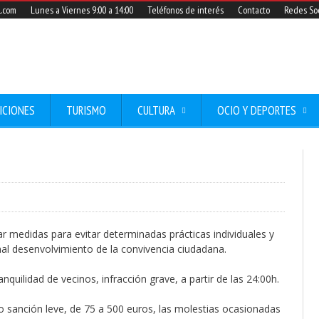
l.com
Lunes a Viernes 9:00 a 14:00
Teléfonos de interés
Contacto
Redes Soc
ICIONES
TURISMO
CULTURA
OCIO Y DEPORTES
r medidas para evitar determinadas prácticas individuales y
rmal desenvolvimiento de la convivencia ciudadana.
nquilidad de vecinos, infracción grave, a partir de las 24:00h.
 sanción leve, de 75 a 500 euros, las molestias ocasionadas