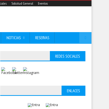
iales
Solicitud General
Eventos
NOTICIAS
RESERVAS
REDES SOCIALES
ENLACES