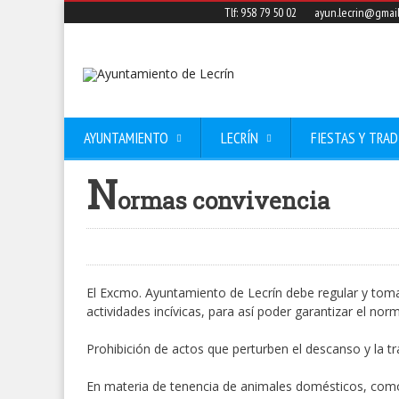
Tlf: 958 79 50 02
ayun.lecrin@gmai
AYUNTAMIENTO
LECRÍN
FIESTAS Y TRAD
N
ormas convivencia
El Excmo. Ayuntamiento de Lecrín debe regular y toma
actividades incívicas, para así poder garantizar el no
Prohibición de actos que perturben el descanso y la tra
En materia de tenencia de animales domésticos, como