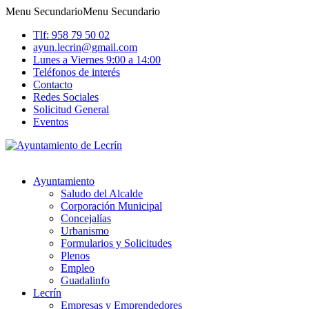
Menu Secundario
Menu Secundario
Tlf: 958 79 50 02
ayun.lecrin@gmail.com
Lunes a Viernes 9:00 a 14:00
Teléfonos de interés
Contacto
Redes Sociales
Solicitud General
Eventos
Ayuntamiento
Saludo del Alcalde
Corporación Municipal
Concejalías
Urbanismo
Formularios y Solicitudes
Plenos
Empleo
Guadalinfo
Lecrín
Empresas y Emprendedores