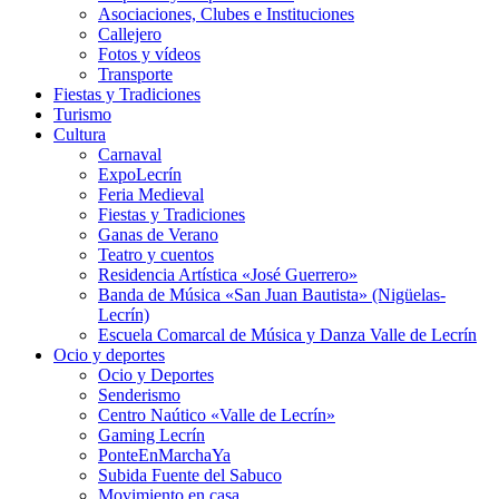
Asociaciones, Clubes e Instituciones
Callejero
Fotos y vídeos
Transporte
Fiestas y Tradiciones
Turismo
Cultura
Carnaval
ExpoLecrín
Feria Medieval
Fiestas y Tradiciones
Ganas de Verano
Teatro y cuentos
Residencia Artística «José Guerrero»
Banda de Música «San Juan Bautista» (Nigüelas-
Lecrín)
Escuela Comarcal de Música y Danza Valle de Lecrín
Ocio y deportes
Ocio y Deportes
Senderismo
Centro Naútico «Valle de Lecrín»
Gaming Lecrín
PonteEnMarchaYa
Subida Fuente del Sabuco
Movimiento en casa