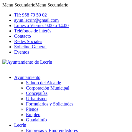
Menu Secundario
Menu Secundario
Tlf: 958 79 50 02
ayun.lecrin@gmail.com
Lunes a Viernes 9:00 a 14:00
Teléfonos de interés
Contacto
Redes Sociales
Solicitud General
Eventos
Ayuntamiento
Saludo del Alcalde
Corporación Municipal
Concejalías
Urbanismo
Formularios y Solicitudes
Plenos
Empleo
Guadalinfo
Lecrín
Empresas y Emprendedores