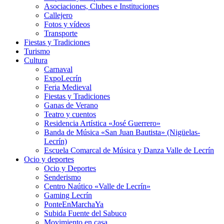
Asociaciones, Clubes e Instituciones
Callejero
Fotos y vídeos
Transporte
Fiestas y Tradiciones
Turismo
Cultura
Carnaval
ExpoLecrín
Feria Medieval
Fiestas y Tradiciones
Ganas de Verano
Teatro y cuentos
Residencia Artística «José Guerrero»
Banda de Música «San Juan Bautista» (Nigüelas-
Lecrín)
Escuela Comarcal de Música y Danza Valle de Lecrín
Ocio y deportes
Ocio y Deportes
Senderismo
Centro Naútico «Valle de Lecrín»
Gaming Lecrín
PonteEnMarchaYa
Subida Fuente del Sabuco
Movimiento en casa