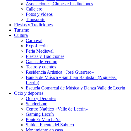
Asociaciones, Clubes e Instituciones
Callejero
Fotos y vídeos
Transporte
Fiestas y Tradiciones
Turismo
Cultura
Carnaval
ExpoLecrín
Feria Medieval
Fiestas y Tradiciones
Ganas de Verano
Teatro y cuentos
Residencia Artística «José Guerrero»
Banda de Música «San Juan Bautista» (Nigüelas-
Lecrín)
Escuela Comarcal de Música y Danza Valle de Lecrín
Ocio y deportes
Ocio y Deportes
Senderismo
Centro Naútico «Valle de Lecrín»
Gaming Lecrín
PonteEnMarchaYa
Subida Fuente del Sabuco
Movimiento en casa