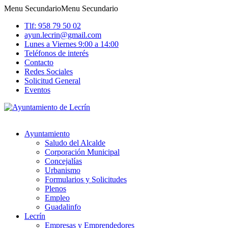
Menu Secundario
Menu Secundario
Tlf: 958 79 50 02
ayun.lecrin@gmail.com
Lunes a Viernes 9:00 a 14:00
Teléfonos de interés
Contacto
Redes Sociales
Solicitud General
Eventos
Ayuntamiento
Saludo del Alcalde
Corporación Municipal
Concejalías
Urbanismo
Formularios y Solicitudes
Plenos
Empleo
Guadalinfo
Lecrín
Empresas y Emprendedores