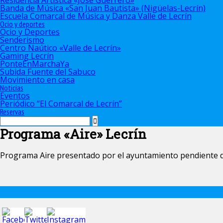
Residencia Artística «José Guerrero»
Banda de Música «San Juan Bautista» (Nigüelas-Lecrín)
Escuela Comarcal de Música y Danza Valle de Lecrín
Ocio y deportes
Ocio y Deportes
Senderismo
Centro Naútico «Valle de Lecrín»
Gaming Lecrín
PonteEnMarchaYa
Subida Fuente del Sabuco
Movimiento en casa
Noticias
Eventos
Periódico “El Comarcal de Lecrín”
Reservas
Programa «Aire» Lecrín
Programa Aire presentado por el ayuntamiento pendiente de