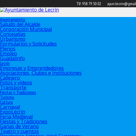
Tlf: 958 79 50 02
ayun.lecrin@gmai
Ayuntamiento
Saludo del Alcalde
Corporación Municipal
Concejalías
Urbanismo
Formularios y Solicitudes
Plenos
Empleo
Guadalinfo
Lecrín
Empresas y Emprendedores
Asociaciones, Clubes e Instituciones
Callejero
Fotos y vídeos
Transporte
Fiestas y Tradiciones
Turismo
Cultura
Carnaval
ExpoLecrín
Feria Medieval
Fiestas y Tradiciones
Ganas de Verano
Teatro y cuentos