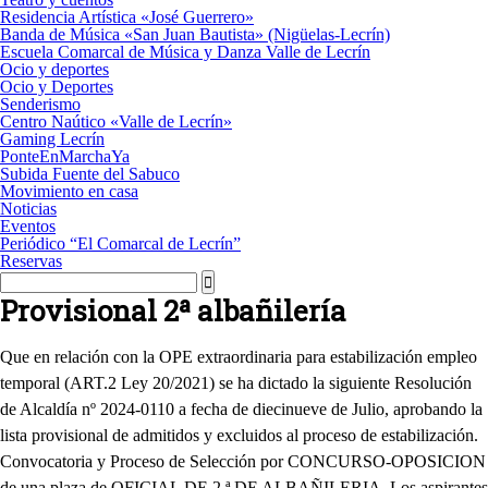
Residencia Artística «José Guerrero»
Banda de Música «San Juan Bautista» (Nigüelas-Lecrín)
Escuela Comarcal de Música y Danza Valle de Lecrín
Ocio y deportes
Ocio y Deportes
Senderismo
Centro Naútico «Valle de Lecrín»
Gaming Lecrín
PonteEnMarchaYa
Subida Fuente del Sabuco
Movimiento en casa
Noticias
Eventos
Periódico “El Comarcal de Lecrín”
Reservas
Provisional 2ª albañilería
Que en relación con la OPE extraordinaria para estabilización empleo
temporal (ART.2 Ley 20/2021) se ha dictado la siguiente Resolución
de Alcaldía nº 2024-0110 a fecha de diecinueve de Julio, aprobando la
lista provisional de admitidos y excluidos al proceso de estabilización.
Convocatoria y Proceso de Selección por CONCURSO-OPOSICION
de una plaza de OFICIAL DE 2 ª DE ALBAÑILERIA. Los aspirantes