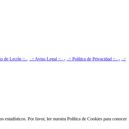
 de Lecrín ::..
.
..:: Aviso Legal ::.. -
..:: Política de Privacidad ::.. -
..::
s estadísticos. Por favor, lee nuestra Política de Cookies para conocer