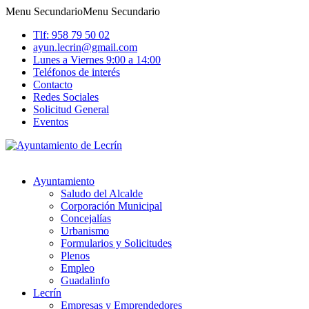
Menu Secundario
Menu Secundario
Tlf: 958 79 50 02
ayun.lecrin@gmail.com
Lunes a Viernes 9:00 a 14:00
Teléfonos de interés
Contacto
Redes Sociales
Solicitud General
Eventos
Ayuntamiento
Saludo del Alcalde
Corporación Municipal
Concejalías
Urbanismo
Formularios y Solicitudes
Plenos
Empleo
Guadalinfo
Lecrín
Empresas y Emprendedores