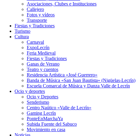
Asociaciones, Clubes e Instituciones
Callejero
Fotos y vídeos
Transporte
Fiestas y Tradiciones
Turismo
Cultura
Carnaval
ExpoLecrín
Feria Medieval
Fiestas y Tradiciones
Ganas de Verano
Teatro y cuentos
Residencia Artística «José Guerrero»
Banda de Música «San Juan Bautista» (Nigüelas-Lecrín)
Escuela Comarcal de Música y Danza Valle de Lecrín
Ocio y deportes
Ocio y Deportes
Senderismo
Centro Naútico «Valle de Lecrín»
Gaming Lecrín
PonteEnMarchaYa
Subida Fuente del Sabuco
Movimiento en casa
Noticias