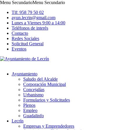
Menu Secundario
Menu Secundario
Tlf: 958 79 50 02
ayun.lecrin@gmail.com
Lunes a Viernes 9:00 a 14:00
Teléfonos de interés
Contacto
Redes Sociales
Solicitud General
Eventos
Ayuntamiento
Saludo del Alcalde
Corporación Municipal
Concejalías
Urbanismo
Formularios y Solicitudes
Plenos
Empleo
Guadalinfo
Lecrín
Empresas y Emprendedores