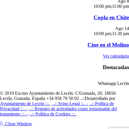
Ago
8
10:00 pm
;
11:00 pm
Copla en Chite
Ago
14
10:00 pm
;
11:30 pm
Cine en el Molino
Ver calendario
Destacadas
Whatsapp Lecrín
© 2019 Excmo Ayuntamiento de Lecrín. C/Granada, 20, 18656
Lecrín, Granada, España +34 958 79 50 02 ..::Desarrollado por
Ayuntamiento de Lecrín ::..
.
..:: Aviso Legal ::.. -
..:: Política de
Privacidad ::.. -
..:: Registro de actividades como responsable del
tratamiento ::.. -
..:: Política de Cookies ::..
Close Window