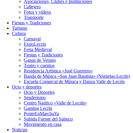
Asociaciones, Clubes e Instituciones
Callejero
Fotos y vídeos
Transporte
Fiestas y Tradiciones
Turismo
Cultura
Carnaval
ExpoLecrín
Feria Medieval
Fiestas y Tradiciones
Ganas de Verano
Teatro y cuentos
Residencia Artística «José Guerrero»
Banda de Música «San Juan Bautista» (Nigüelas-Lecrín)
Escuela Comarcal de Música y Danza Valle de Lecrín
Ocio y deportes
Ocio y Deportes
Senderismo
Centro Naútico «Valle de Lecrín»
Gaming Lecrín
PonteEnMarchaYa
Subida Fuente del Sabuco
Movimiento en casa
Noticias