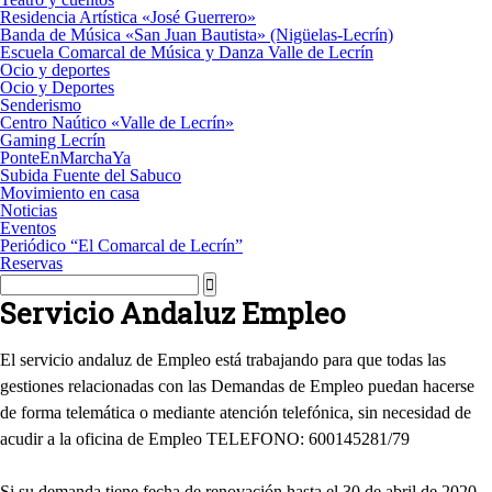
Residencia Artística «José Guerrero»
Banda de Música «San Juan Bautista» (Nigüelas-Lecrín)
Escuela Comarcal de Música y Danza Valle de Lecrín
Ocio y deportes
Ocio y Deportes
Senderismo
Centro Naútico «Valle de Lecrín»
Gaming Lecrín
PonteEnMarchaYa
Subida Fuente del Sabuco
Movimiento en casa
Noticias
Eventos
Periódico “El Comarcal de Lecrín”
Reservas
Servicio Andaluz Empleo
El servicio andaluz de Empleo está trabajando para que todas las
gestiones relacionadas con las Demandas de Empleo puedan hacerse
de forma telemática o mediante atención telefónica, sin necesidad de
acudir a la oficina de Empleo TELEFONO: 600145281/79
Si su demanda tiene fecha de renovación hasta el 30 de abril de 2020