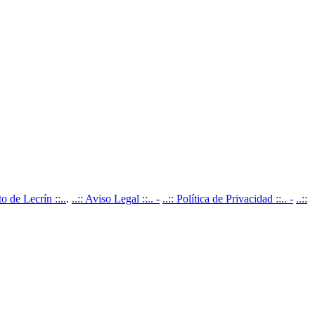
 de Lecrín ::..
.
..:: Aviso Legal ::.. -
..:: Política de Privacidad ::.. -
..::