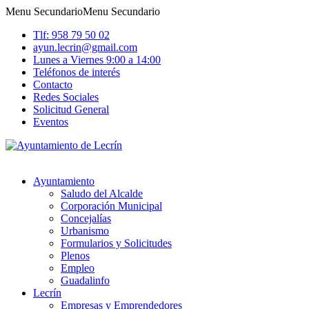
Menu Secundario
Menu Secundario
Tlf: 958 79 50 02
ayun.lecrin@gmail.com
Lunes a Viernes 9:00 a 14:00
Teléfonos de interés
Contacto
Redes Sociales
Solicitud General
Eventos
Ayuntamiento
Saludo del Alcalde
Corporación Municipal
Concejalías
Urbanismo
Formularios y Solicitudes
Plenos
Empleo
Guadalinfo
Lecrín
Empresas y Emprendedores