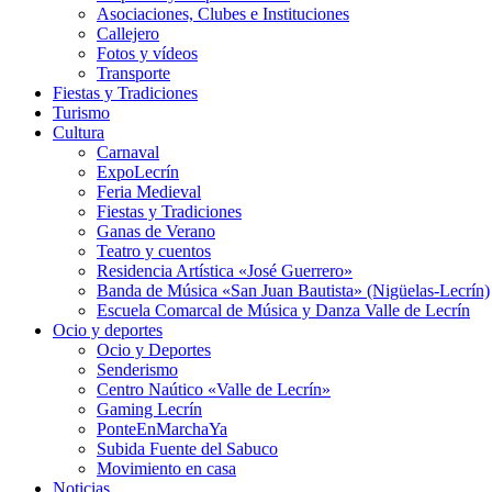
Asociaciones, Clubes e Instituciones
Callejero
Fotos y vídeos
Transporte
Fiestas y Tradiciones
Turismo
Cultura
Carnaval
ExpoLecrín
Feria Medieval
Fiestas y Tradiciones
Ganas de Verano
Teatro y cuentos
Residencia Artística «José Guerrero»
Banda de Música «San Juan Bautista» (Nigüelas-Lecrín)
Escuela Comarcal de Música y Danza Valle de Lecrín
Ocio y deportes
Ocio y Deportes
Senderismo
Centro Naútico «Valle de Lecrín»
Gaming Lecrín
PonteEnMarchaYa
Subida Fuente del Sabuco
Movimiento en casa
Noticias