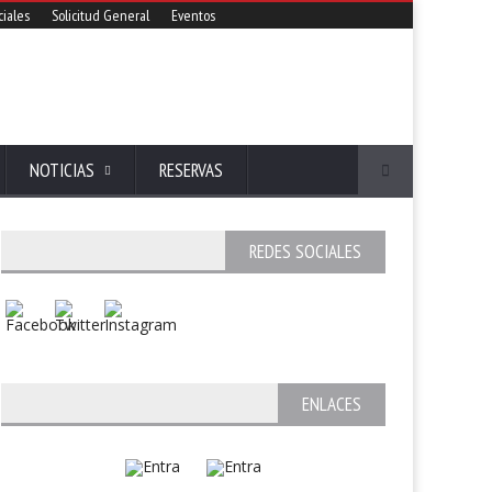
iales
Solicitud General
Eventos
NOTICIAS
RESERVAS
REDES SOCIALES
ENLACES