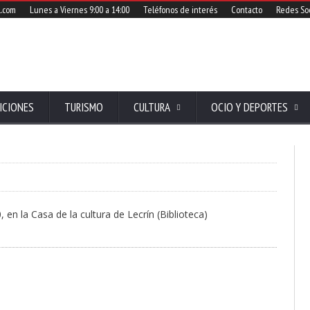
l.com
Lunes a Viernes 9:00 a 14:00
Teléfonos de interés
Contacto
Redes Soc
ICIONES
TURISMO
CULTURA
OCIO Y DEPORTES
 en la Casa de la cultura de Lecrín (Biblioteca)