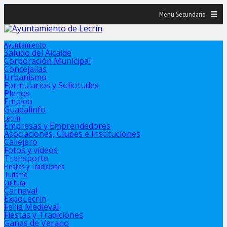
Menu Secundario
Ayuntamiento
Saludo del Alcalde
Corporación Municipal
Concejalías
Urbanismo
Formularios y Solicitudes
Plenos
Empleo
Guadalinfo
Lecrín
Empresas y Emprendedores
Asociaciones, Clubes e Instituciones
Callejero
Fotos y vídeos
Transporte
Fiestas y Tradiciones
Turismo
Cultura
Carnaval
ExpoLecrín
Feria Medieval
Fiestas y Tradiciones
Ganas de Verano