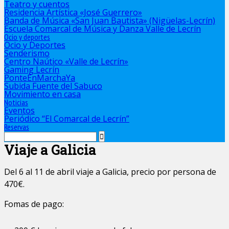
Teatro y cuentos
Residencia Artística «José Guerrero»
Banda de Música «San Juan Bautista» (Nigüelas-Lecrín)
Escuela Comarcal de Música y Danza Valle de Lecrín
Ocio y deportes
Ocio y Deportes
Senderismo
Centro Naútico «Valle de Lecrín»
Gaming Lecrín
PonteEnMarchaYa
Subida Fuente del Sabuco
Movimiento en casa
Noticias
Eventos
Periódico “El Comarcal de Lecrín”
Reservas
Viaje a Galicia
Del 6 al 11 de abril viaje a Galicia, precio por persona de
470€.
Fomas de pago: