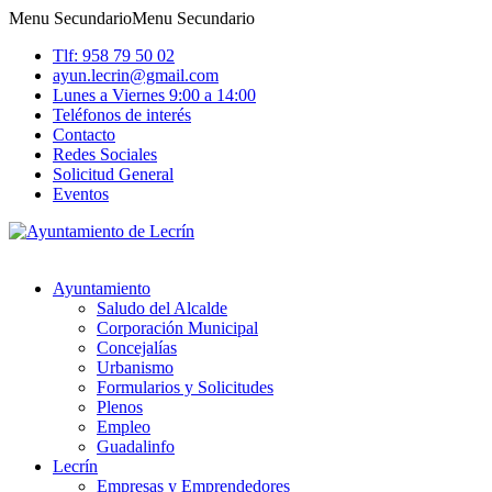
Menu Secundario
Menu Secundario
Tlf: 958 79 50 02
ayun.lecrin@gmail.com
Lunes a Viernes 9:00 a 14:00
Teléfonos de interés
Contacto
Redes Sociales
Solicitud General
Eventos
Ayuntamiento
Saludo del Alcalde
Corporación Municipal
Concejalías
Urbanismo
Formularios y Solicitudes
Plenos
Empleo
Guadalinfo
Lecrín
Empresas y Emprendedores