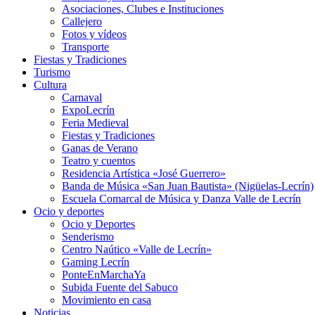
Asociaciones, Clubes e Instituciones
Callejero
Fotos y vídeos
Transporte
Fiestas y Tradiciones
Turismo
Cultura
Carnaval
ExpoLecrín
Feria Medieval
Fiestas y Tradiciones
Ganas de Verano
Teatro y cuentos
Residencia Artística «José Guerrero»
Banda de Música «San Juan Bautista» (Nigüelas-Lecrín)
Escuela Comarcal de Música y Danza Valle de Lecrín
Ocio y deportes
Ocio y Deportes
Senderismo
Centro Naútico «Valle de Lecrín»
Gaming Lecrín
PonteEnMarchaYa
Subida Fuente del Sabuco
Movimiento en casa
Noticias