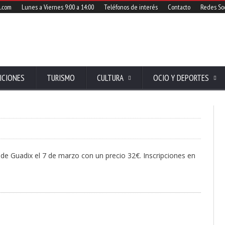
l.com
Lunes a Viernes 9:00 a 14:00
Teléfonos de interés
Contacto
Redes Soc
ICIONES
TURISMO
CULTURA
OCIO Y DEPORTES
a de Guadix el 7 de marzo con un precio 32€. Inscripciones en