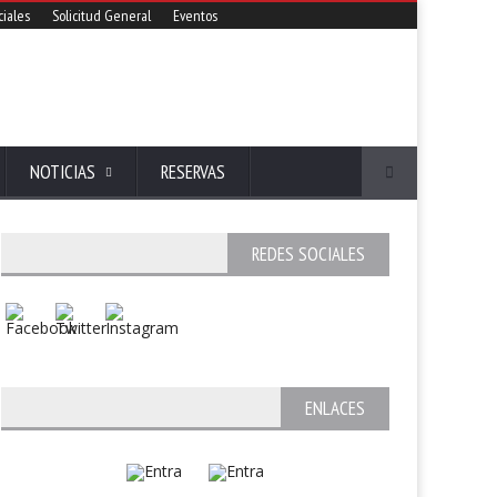
iales
Solicitud General
Eventos
NOTICIAS
RESERVAS
REDES SOCIALES
ENLACES