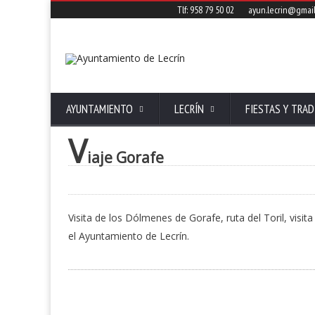
Tlf: 958 79 50 02
ayun.lecrin@gmai
AYUNTAMIENTO
LECRÍN
FIESTAS Y TRAD
V
iaje Gorafe
Visita de los Dólmenes de Gorafe, ruta del Toril, visit
el Ayuntamiento de Lecrín.