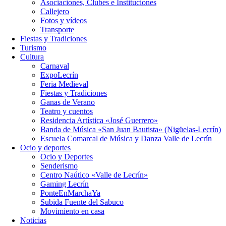
Asociaciones, Clubes e Instituciones
Callejero
Fotos y vídeos
Transporte
Fiestas y Tradiciones
Turismo
Cultura
Carnaval
ExpoLecrín
Feria Medieval
Fiestas y Tradiciones
Ganas de Verano
Teatro y cuentos
Residencia Artística «José Guerrero»
Banda de Música «San Juan Bautista» (Nigüelas-Lecrín)
Escuela Comarcal de Música y Danza Valle de Lecrín
Ocio y deportes
Ocio y Deportes
Senderismo
Centro Naútico «Valle de Lecrín»
Gaming Lecrín
PonteEnMarchaYa
Subida Fuente del Sabuco
Movimiento en casa
Noticias