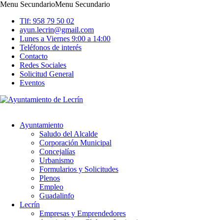
Menu Secundario
Menu Secundario
Tlf: 958 79 50 02
ayun.lecrin@gmail.com
Lunes a Viernes 9:00 a 14:00
Teléfonos de interés
Contacto
Redes Sociales
Solicitud General
Eventos
Ayuntamiento
Saludo del Alcalde
Corporación Municipal
Concejalías
Urbanismo
Formularios y Solicitudes
Plenos
Empleo
Guadalinfo
Lecrín
Empresas y Emprendedores