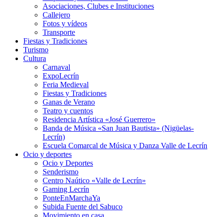
Asociaciones, Clubes e Instituciones
Callejero
Fotos y vídeos
Transporte
Fiestas y Tradiciones
Turismo
Cultura
Carnaval
ExpoLecrín
Feria Medieval
Fiestas y Tradiciones
Ganas de Verano
Teatro y cuentos
Residencia Artística «José Guerrero»
Banda de Música «San Juan Bautista» (Nigüelas-
Lecrín)
Escuela Comarcal de Música y Danza Valle de Lecrín
Ocio y deportes
Ocio y Deportes
Senderismo
Centro Naútico «Valle de Lecrín»
Gaming Lecrín
PonteEnMarchaYa
Subida Fuente del Sabuco
Movimiento en casa