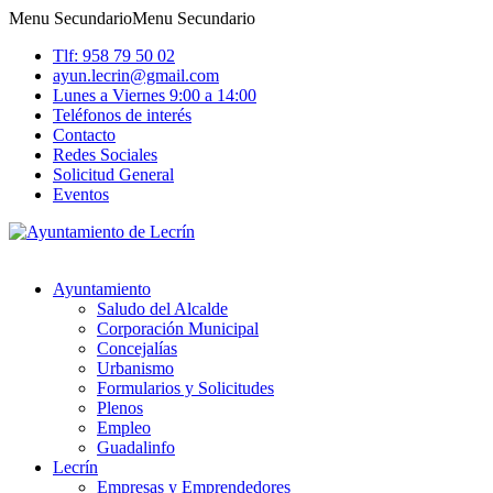
Menu Secundario
Menu Secundario
Tlf: 958 79 50 02
ayun.lecrin@gmail.com
Lunes a Viernes 9:00 a 14:00
Teléfonos de interés
Contacto
Redes Sociales
Solicitud General
Eventos
Ayuntamiento
Saludo del Alcalde
Corporación Municipal
Concejalías
Urbanismo
Formularios y Solicitudes
Plenos
Empleo
Guadalinfo
Lecrín
Empresas y Emprendedores