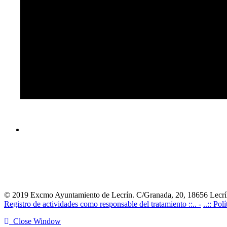
© 2019 Excmo Ayuntamiento de Lecrín. C/Granada, 20, 18656 Lecrín
Registro de actividades como responsable del tratamiento ::.. -
..:: Pol
Close Window