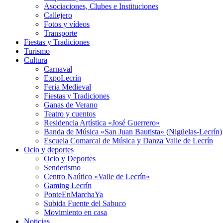
Asociaciones, Clubes e Instituciones
Callejero
Fotos y vídeos
Transporte
Fiestas y Tradiciones
Turismo
Cultura
Carnaval
ExpoLecrín
Feria Medieval
Fiestas y Tradiciones
Ganas de Verano
Teatro y cuentos
Residencia Artística «José Guerrero»
Banda de Música «San Juan Bautista» (Nigüelas-Lecrín)
Escuela Comarcal de Música y Danza Valle de Lecrín
Ocio y deportes
Ocio y Deportes
Senderismo
Centro Naútico «Valle de Lecrín»
Gaming Lecrín
PonteEnMarchaYa
Subida Fuente del Sabuco
Movimiento en casa
Noticias