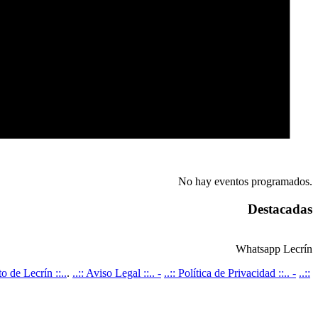
No hay eventos programados.
Destacadas
Whatsapp Lecrín
 de Lecrín ::..
.
..:: Aviso Legal ::.. -
..:: Política de Privacidad ::.. -
..::