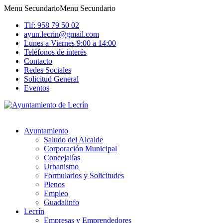
Menu Secundario
Menu Secundario
Tlf: 958 79 50 02
ayun.lecrin@gmail.com
Lunes a Viernes 9:00 a 14:00
Teléfonos de interés
Contacto
Redes Sociales
Solicitud General
Eventos
Ayuntamiento
Saludo del Alcalde
Corporación Municipal
Concejalías
Urbanismo
Formularios y Solicitudes
Plenos
Empleo
Guadalinfo
Lecrín
Empresas y Emprendedores