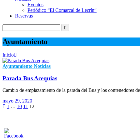
Eventos
Periódico “El Comarcal de Lecrín”
Reservas
Ayuntamiento
Inicio
Ayuntamiento
Noticias
Parada Bus Acequias
Cambio de emplazamiento de la parada del Bus y los contenedores de
mayo 29, 2020
1
…
10
11
12