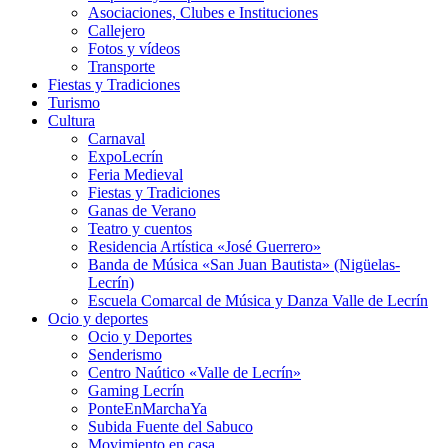
Asociaciones, Clubes e Instituciones
Callejero
Fotos y vídeos
Transporte
Fiestas y Tradiciones
Turismo
Cultura
Carnaval
ExpoLecrín
Feria Medieval
Fiestas y Tradiciones
Ganas de Verano
Teatro y cuentos
Residencia Artística «José Guerrero»
Banda de Música «San Juan Bautista» (Nigüelas-
Lecrín)
Escuela Comarcal de Música y Danza Valle de Lecrín
Ocio y deportes
Ocio y Deportes
Senderismo
Centro Naútico «Valle de Lecrín»
Gaming Lecrín
PonteEnMarchaYa
Subida Fuente del Sabuco
Movimiento en casa