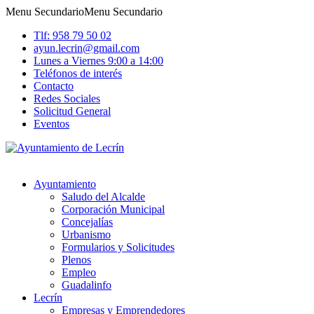
Menu Secundario
Menu Secundario
Tlf: 958 79 50 02
ayun.lecrin@gmail.com
Lunes a Viernes 9:00 a 14:00
Teléfonos de interés
Contacto
Redes Sociales
Solicitud General
Eventos
Ayuntamiento
Saludo del Alcalde
Corporación Municipal
Concejalías
Urbanismo
Formularios y Solicitudes
Plenos
Empleo
Guadalinfo
Lecrín
Empresas y Emprendedores