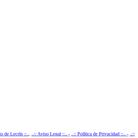
 de Lecrín ::..
.
..:: Aviso Legal ::.. -
..:: Política de Privacidad ::.. -
..::