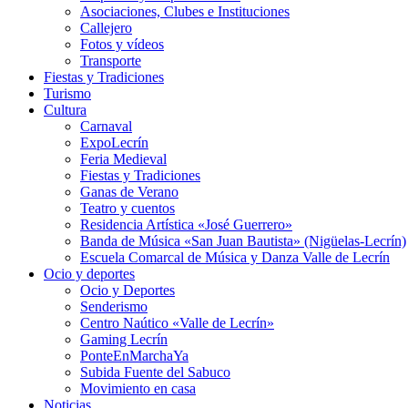
Asociaciones, Clubes e Instituciones
Callejero
Fotos y vídeos
Transporte
Fiestas y Tradiciones
Turismo
Cultura
Carnaval
ExpoLecrín
Feria Medieval
Fiestas y Tradiciones
Ganas de Verano
Teatro y cuentos
Residencia Artística «José Guerrero»
Banda de Música «San Juan Bautista» (Nigüelas-Lecrín)
Escuela Comarcal de Música y Danza Valle de Lecrín
Ocio y deportes
Ocio y Deportes
Senderismo
Centro Naútico «Valle de Lecrín»
Gaming Lecrín
PonteEnMarchaYa
Subida Fuente del Sabuco
Movimiento en casa
Noticias