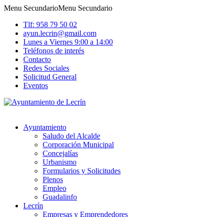
Menu Secundario
Menu Secundario
Tlf: 958 79 50 02
ayun.lecrin@gmail.com
Lunes a Viernes 9:00 a 14:00
Teléfonos de interés
Contacto
Redes Sociales
Solicitud General
Eventos
Ayuntamiento
Saludo del Alcalde
Corporación Municipal
Concejalías
Urbanismo
Formularios y Solicitudes
Plenos
Empleo
Guadalinfo
Lecrín
Empresas y Emprendedores