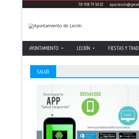
Tlf: 958 79 50 02
ayun.lecrin@gmai
AYUNTAMIENTO
LECRÍN
FIESTAS Y TRAD
SALUD