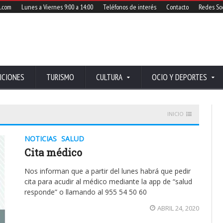
l.com
Lunes a Viernes 9:00 a 14:00
Teléfonos de interés
Contacto
Redes Soc
ICIONES
TURISMO
CULTURA
OCIO Y DEPORTES
INICIO
NOTICIAS
SALUD
Cita médico
Nos informan que a partir del lunes habrá que pedir
cita para acudir al médico mediante la app de “salud
responde” o llamando al 955 54 50 60
ABRIL 24, 2020