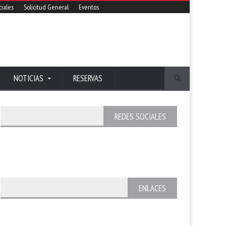
iales
Solicitud General
Eventos
NOTICIAS
RESERVAS
REDES SOCIALES
ENLACES