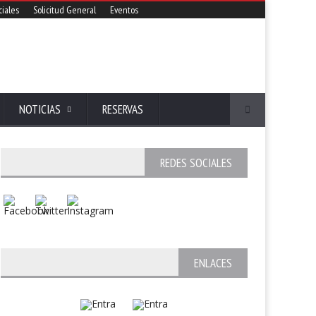
iales
Solicitud General
Eventos
NOTICIAS
RESERVAS
REDES SOCIALES
ENLACES