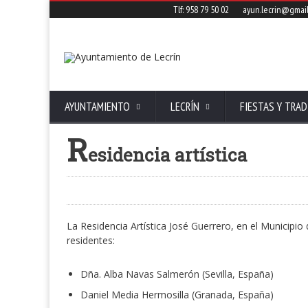
Tlf: 958 79 50 02
ayun.lecrin@gmai
AYUNTAMIENTO
LECRÍN
FIESTAS Y TRAD
R
esidencia artística
La Residencia Artística José Guerrero, en el Municipio 
residentes:
Dña. Alba Navas Salmerón (Sevilla, España)
Daniel Media Hermosilla (Granada, España)