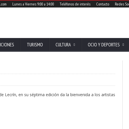
l.com
Lunes a Viernes 9:00 a 14:00
Teléfonos de interés
Contacto
Redes Soc
ICIONES
TURISMO
CULTURA
OCIO Y DEPORTES
de Lecrín, en su séptima edición da la bienvenida a los artistas